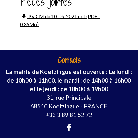
Pièces jointes
file_download
PV CM du 10-05-2021.pdf (PDF -
0.36Mo)
Contacts
La mairie de Koetzingue est ouverte : Le lundi :
de 10h00 à 11h00, le mardi : de 14h00 à 16h00
et le jeudi : de 18h00 à 19h00
31, rue Principale
68510 Koetzingue - FRANCE
+33 3 89 81 52 72