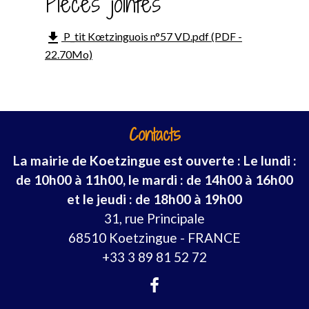
Pièces jointes
file_download
P_tit Kœtzinguois n°57 VD.pdf (PDF -
22.70Mo)
Contacts
La mairie de Koetzingue est ouverte : Le lundi :
de 10h00 à 11h00, le mardi : de 14h00 à 16h00
et le jeudi : de 18h00 à 19h00
31, rue Principale
68510 Koetzingue - FRANCE
+33 3 89 81 52 72