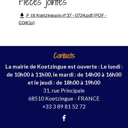
Pièces jointes
file_download
P_tit Kœtzinguois n°37 - 0724.pdf (PDF -
0.04Go)
Contacts
La mairie de Koetzingue est ouverte : Le lundi :
de 10h00 à 11h00, le mardi : de 14h00 à 16h00
et le jeudi : de 18h00 à 19h00
31, rue Principale
68510 Koetzingue - FRANCE
+33 3 89 81 52 72