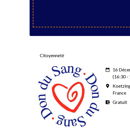
Citoyenneté
16 Déce
date_range
(16:30 -
Koetzin
room
France
Gratuit
account_balance_wallet