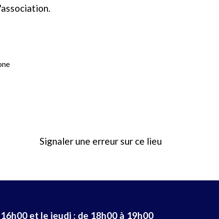
association.
one
Signaler une erreur sur ce lieu
 16h00 et le jeudi : de 18h00 à 19h00