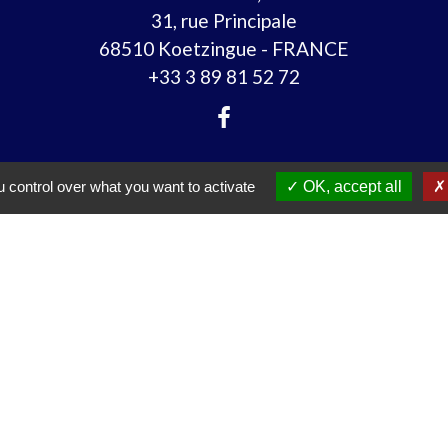
31, rue Principale
68510 Koetzingue - FRANCE
+33 3 89 81 52 72
 control over what you want to activate
OK, accept all
Liens
 à la demande)
is Agglomération)
-Rhin
té européenne Alsace)
 les seniors
tique de confidentialité
-
Accessibilité
-
Plan du sit