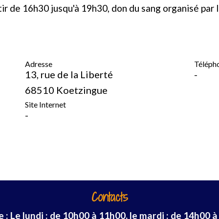
r de 16h30 jusqu'à 19h30, don du sang organisé par l'
Adresse
Téléph
13, rue de la Liberté
-
68510 Koetzingue
Site Internet
-
Contacts
: Le lundi : de 10h00 à 11h00, le mardi : de 14h00 à