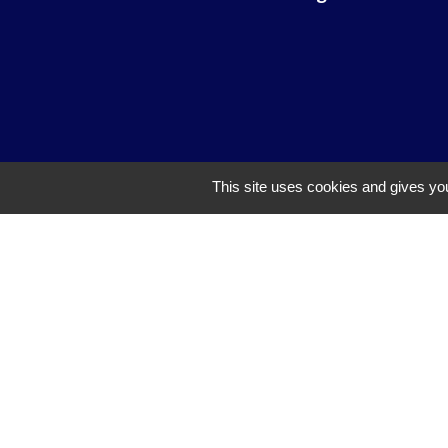
This site uses cookies and gives you
TAD (Transport
SLA (Saint-Lou
Préfet du Haut
CeA (Collectivi
Logements pour
Mentions légales
-
Poli