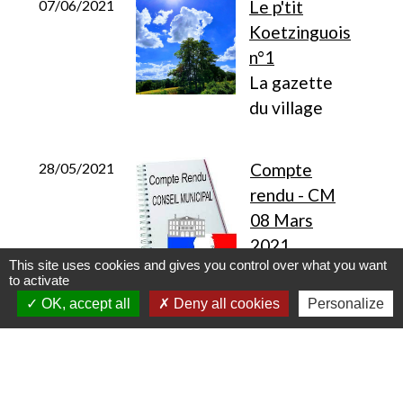
07/06/2021
Le p'tit
Koetzinguois
n°1
La gazette
du village
28/05/2021
Compte
rendu - CM
08 Mars
2021
This site uses cookies and gives you control over what you want
to activate
OK, accept all
Deny all cookies
Personalize
1
-2
-3
-4
-5
-6
-7
-8
-
9
-10
-11